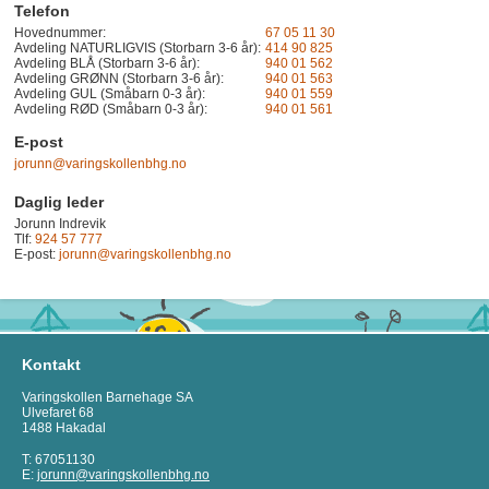
Telefon
Hovednummer:
67 05 11 30
Avdeling NATURLIGVIS (Storbarn 3-6 år):
414 90 825
Avdeling BLÅ (Storbarn 3-6 år):
940 01 562
Avdeling GRØNN (Storbarn 3-6 år):
940 01 563
Avdeling GUL (Småbarn 0-3 år):
940 01 559
Avdeling RØD (Småbarn 0-3 år):
940 01 561
E-post
jorunn@varingskollenbhg.no
Daglig leder
Jorunn Indrevik
Tlf:
924 57 777
E-post:
jorunn@varingskollenbhg.no
Kontakt
Varingskollen Barnehage SA
Ulvefaret 68
1488 Hakadal
T: 67051130
E:
jorunn@varingskollenbhg.no