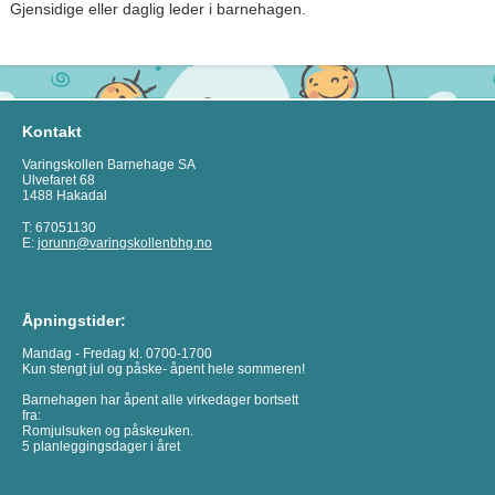
Gjensidige eller daglig leder i barnehagen.
Kontakt
Varingskollen Barnehage SA
Ulvefaret 68
1488 Hakadal
T: 67051130
E:
jorunn@varingskollenbhg.no
Åpningstider:
Mandag - Fredag kl. 0700-1700
Kun stengt jul og påske- åpent hele sommeren!
Barnehagen har åpent alle virkedager bortsett
fra:
Romjulsuken og påskeuken.
5 planleggingsdager i året